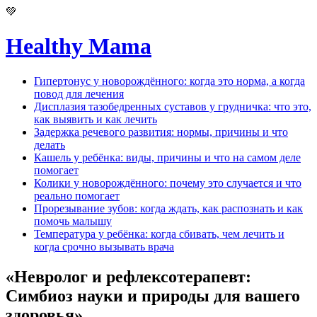
Skip
💚
to
content
Healthy Mama
Гипертонус у новорождённого: когда это норма, а когда
повод для лечения
Дисплазия тазобедренных суставов у грудничка: что это,
как выявить и как лечить
Задержка речевого развития: нормы, причины и что
делать
Кашель у ребёнка: виды, причины и что на самом деле
помогает
Колики у новорождённого: почему это случается и что
реально помогает
Прорезывание зубов: когда ждать, как распознать и как
помочь малышу
Температура у ребёнка: когда сбивать, чем лечить и
когда срочно вызывать врача
«Невролог и рефлексотерапевт:
Симбиоз науки и природы для вашего
здоровья»