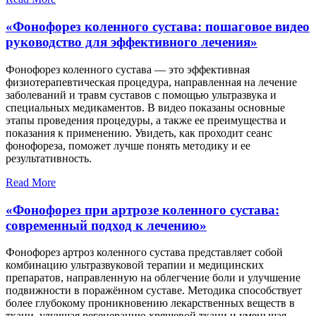
«Фонофорез коленного сустава: пошаговое видео
руководство для эффективного лечения»
Фонофорез коленного сустава — это эффективная
физиотерапевтическая процедура, направленная на лечение
заболеваний и травм суставов с помощью ультразвука и
специальных медикаментов. В видео показаны основные
этапы проведения процедуры, а также ее преимущества и
показания к применению. Увидеть, как проходит сеанс
фонофореза, поможет лучше понять методику и ее
результативность.
Read More
«Фонофорез при артрозе коленного сустава:
современный подход к лечению»
Фонофорез артроз коленного сустава представляет собой
комбинацию ультразвуковой терапии и медицинских
препаратов, направленную на облегчение боли и улучшение
подвижности в поражённом суставе. Методика способствует
более глубокому проникновению лекарственных веществ в
ткани, улучшая регенерацию хрящевой ткани и уменьшая