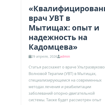
«Квалифицирован
врач УВТ в
Мытищах: опыт и
надежность на
Кадомцева»
29 апреля, 2026
admin
Статья расскажет о враче Ультразвуково
Волновой Терапии (УВТ) в Мытищах,
специализирующемся на современных
методах лечения и реабилитации
заболеваний опорно-двигательной
системы. Также будет рассмотрен опыт