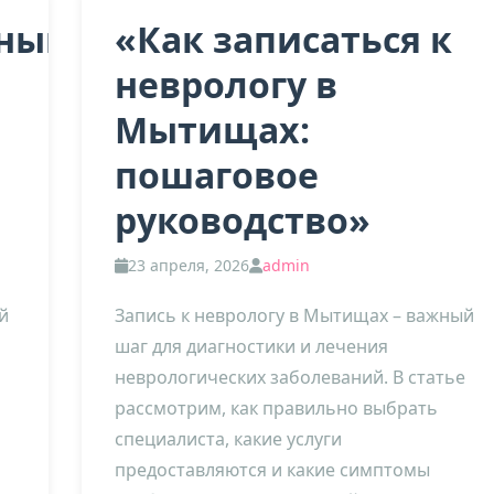
ный
«Как записаться к
неврологу в
Мытищах:
пошаговое
руководство»
23 апреля, 2026
admin
й
Запись к неврологу в Мытищах – важный
шаг для диагностики и лечения
неврологических заболеваний. В статье
рассмотрим, как правильно выбрать
специалиста, какие услуги
предоставляются и какие симптомы