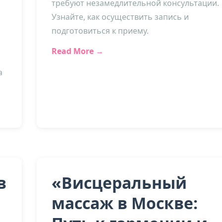
требуют незамедлительной консультации.
Узнайте, как осуществить запись и
подготовиться к приему.
Read More →
а
в
«Висцеральный
массаж в Москве: