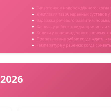
Гипертонус у новорождённого: когда 
Дисплазия тазобедренных суставов у г
Задержка речевого развития: нормы,
Кашель у ребёнка: виды, причины и ч
Колики у новорождённого: почему эт
Прорезывание зубов: когда ждать, к
Температура у ребёнка: когда сбиват
 2026