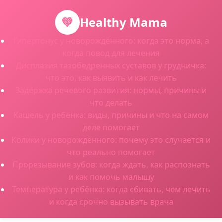
💚
Healthy Mama
Гипертонус у новорождённого: когда это норма, а
когда повод для лечения
Дисплазия тазобедренных суставов у грудничка:
что это, как выявить и как лечить
Задержка речевого развития: нормы, причины и
что делать
Кашель у ребёнка: виды, причины и что на самом
деле помогает
Колики у новорождённого: почему это случается и
что реально помогает
Прорезывание зубов: когда ждать, как распознать
и как помочь малышу
Температура у ребёнка: когда сбивать, чем лечить
и когда срочно вызывать врача